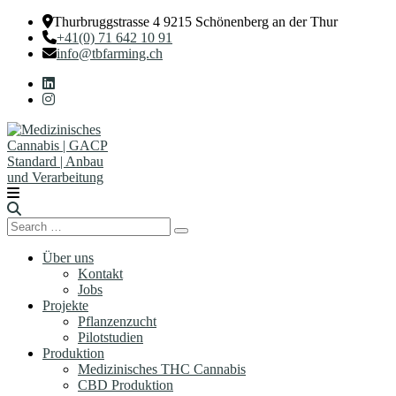
Thurbruggstrasse 4 9215 Schönenberg an der Thur
+41(0) 71 642 10 91
info@tbfarming.ch
Search
Search
for:
Über uns
Kontakt
Jobs
Projekte
Pflanzenzucht
Pilotstudien
Produktion
Medizinisches THC Cannabis
CBD Produktion