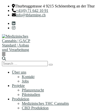
Thurbruggstrasse 4 9215 Schönenberg an der Thur
+41(0) 71 642 10 91
info@tbfarming.ch
Search
Search
for:
Über uns
Kontakt
Jobs
Projekte
Pflanzenzucht
Pilotstudien
Produktion
Medizinisches THC Cannabis
CBD Produktion