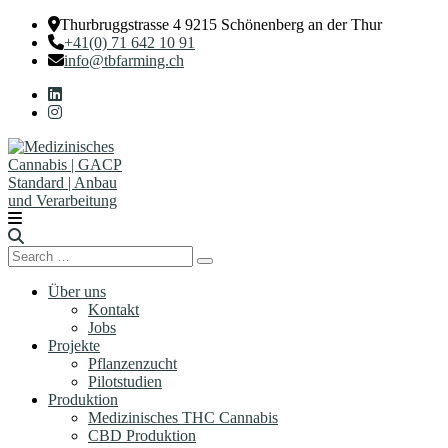
Thurbruggstrasse 4 9215 Schönenberg an der Thur
+41(0) 71 642 10 91
info@tbfarming.ch
Search
Search
for:
Über uns
Kontakt
Jobs
Projekte
Pflanzenzucht
Pilotstudien
Produktion
Medizinisches THC Cannabis
CBD Produktion