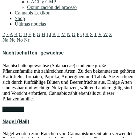
GACP y GMP
Optimización del proceso
Cannabis Lexikon
Shop
Últimas noticias
2
7
A
B
C
D
E
F
G
H
I
J
K
L
M
N
O
P
Q
R
S
T
V
W
Z
Na
Ne
No
Nr
Nachtschatten gewächse
Nachtschattengewächse (Solanaceae) sind eine große
Pflanzenfamilie mit zahlreichen Arten. Zu den bekanntesten gehören
Kartoffeln, Tomaten, Paprika, Auberginen und Tabak. Sie zeichnen
sich durch fünfzählige Blüten und Beerenfrüchte aus. Einige Arten
sind essbar und wichtige Nutzpflanzen, während andere giftig sind
und Vorsicht erfordern. Cannabis zählt ebenfalls zu dieser
Pflanzenfamilie.
weiterlesen
Nagel (Nail)
Nägel werden zum Rauchen von Cannabiskonzentraten verwendet.