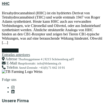
HHC
Hexahydrocannabinol (HHC) ist ein hydriertes Derivat von
Tetrahydrocannabinol (THC) und wurde erstmals 1947 von Roger
Adams synthetisiert. Heute kann HHC auch aus verwandten
Verbindungen, wie Citronellal und Olivetol, oder aus Industriehanf
synthetisiert werden. Ähnliche strukturelle Analoga von HHC
binden an den CB1-Rezeptor und zeigen bei Tieren CB1-typische
Wirkungen, was auf eine berauschende Wirkung hindeutet. Obwohl
[…]
weiterlesen
Navegación
Entradas anteriores
Adresse
Thurbruggstrasse 4 | 9215 Schönenberg adT
de
E-Mail
Hauptkontakt: info@tbfarming.ch
Telefon
entradas
Anruf-Zentrale: +41(0) 71 642 10 91
Folge uns
Unsere Firma