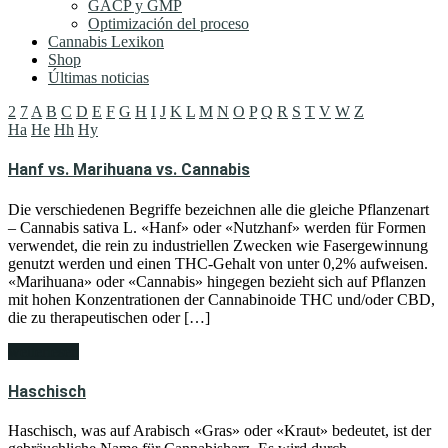
GACP y GMP
Optimización del proceso
Cannabis Lexikon
Shop
Últimas noticias
2
7
A
B
C
D
E
F
G
H
I
J
K
L
M
N
O
P
Q
R
S
T
V
W
Z
Ha
He
Hh
Hy
Hanf vs. Marihuana vs. Cannabis
Die verschiedenen Begriffe bezeichnen alle die gleiche Pflanzenart
– Cannabis sativa L. «Hanf» oder «Nutzhanf» werden für Formen
verwendet, die rein zu industriellen Zwecken wie Fasergewinnung
genutzt werden und einen THC-Gehalt von unter 0,2% aufweisen.
«Marihuana» oder «Cannabis» hingegen bezieht sich auf Pflanzen
mit hohen Konzentrationen der Cannabinoide THC und/oder CBD,
die zu therapeutischen oder […]
weiterlesen
Haschisch
Haschisch, was auf Arabisch «Gras» oder «Kraut» bedeutet, ist der