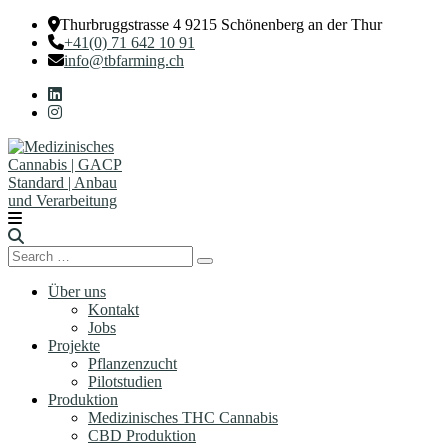
Thurbruggstrasse 4 9215 Schönenberg an der Thur
+41(0) 71 642 10 91
info@tbfarming.ch
Search
Search
for:
Über uns
Kontakt
Jobs
Projekte
Pflanzenzucht
Pilotstudien
Produktion
Medizinisches THC Cannabis
CBD Produktion