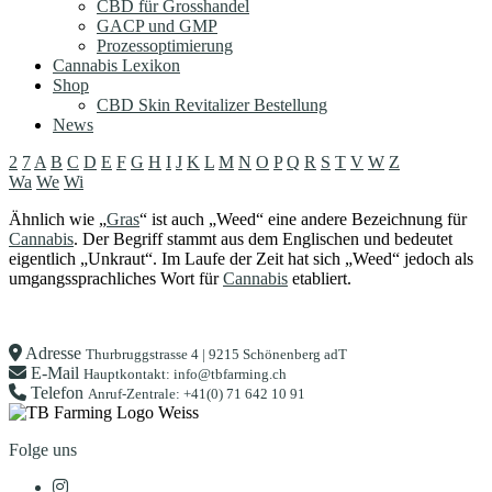
CBD für Grosshandel
GACP und GMP
Prozessoptimierung
Cannabis Lexikon
Shop
CBD Skin Revitalizer Bestellung
News
2
7
A
B
C
D
E
F
G
H
I
J
K
L
M
N
O
P
Q
R
S
T
V
W
Z
Wa
We
Wi
Ähnlich wie „
Gras
“ ist auch „Weed“ eine andere Bezeichnung für
Cannabis
. Der Begriff stammt aus dem Englischen und bedeutet
eigentlich „Unkraut“. Im Laufe der Zeit hat sich „Weed“ jedoch als
umgangssprachliches Wort für
Cannabis
etabliert.
Adresse
Thurbruggstrasse 4 | 9215 Schönenberg adT
E-Mail
Hauptkontakt: info@tbfarming.ch
Telefon
Anruf-Zentrale: +41(0) 71 642 10 91
Folge uns