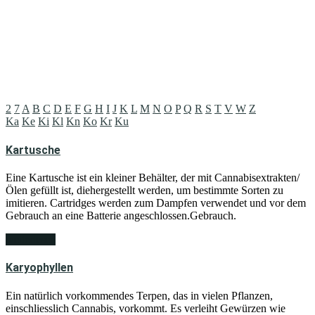
2
7
A
B
C
D
E
F
G
H
I
J
K
L
M
N
O
P
Q
R
S
T
V
W
Z
Ka
Ke
Ki
Kl
Kn
Ko
Kr
Ku
Kartusche
Eine Kartusche ist ein kleiner Behälter, der mit Cannabisextrakten/
Ölen gefüllt ist, diehergestellt werden, um bestimmte Sorten zu
imitieren. Cartridges werden zum Dampfen verwendet und vor dem
Gebrauch an eine Batterie angeschlossen.Gebrauch.
weiterlesen
Karyophyllen
Ein natürlich vorkommendes Terpen, das in vielen Pflanzen,
einschliesslich Cannabis, vorkommt. Es verleiht Gewürzen wie