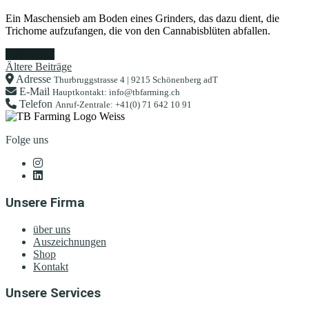
Ein Maschensieb am Boden eines Grinders, das dazu dient, die
Trichome aufzufangen, die von den Cannabisblüten abfallen.
weiterlesen
Beitragsnavigation
Ältere Beiträge
Adresse
Thurbruggstrasse 4 | 9215 Schönenberg adT
E-Mail
Hauptkontakt: info@tbfarming.ch
Telefon
Anruf-Zentrale: +41(0) 71 642 10 91
Folge uns
Unsere Firma
über uns
Auszeichnungen
Shop
Kontakt
Unsere Services