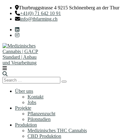
Thurbruggstrasse 4 9215 Schönenberg an der Thur
+41(0) 71 642 10 91
info@tbfarming.ch
Search
Search
for:
Über uns
Kontakt
Jobs
Projekte
Pflanzenzucht
Pilotstudien
Produktion
Medizinisches THC Cannabis
CBD Produktion