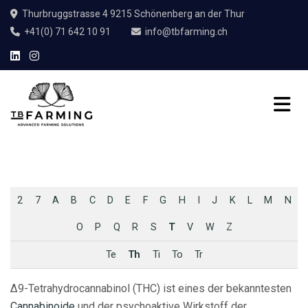
Thurbruggstrasse 4 9215 Schönenberg an der Thur
+41(0) 71 642 10 91
info@tbfarming.ch
2
7
A
B
C
D
E
F
G
H
I
J
K
L
M
N
O
P
Q
R
S
T
V
W
Z
Te
Th
Ti
To
Tr
Δ9-Tetrahydrocannabinol (THC) ist eines der bekanntesten
Cannabinoide
und der psychoaktive Wirkstoff der