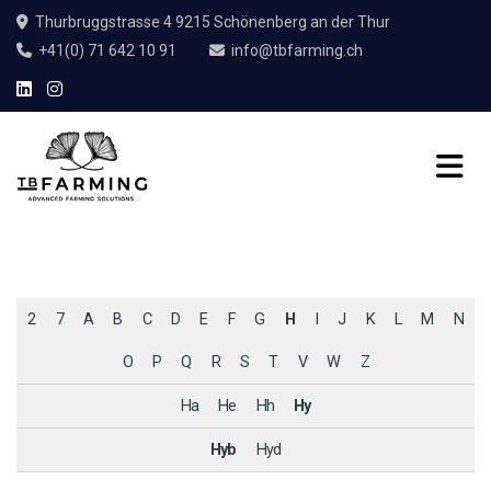
Thurbruggstrasse 4 9215 Schönenberg an der Thur
+41(0) 71 642 10 91
info@tbfarming.ch
2
7
A
B
C
D
E
F
G
H
I
J
K
L
M
N
O
P
Q
R
S
T
V
W
Z
Ha
He
Hh
Hy
Hyb
Hyd