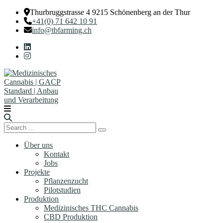
Thurbruggstrasse 4 9215 Schönenberg an der Thur
+41(0) 71 642 10 91
info@tbfarming.ch
Search
Search
for:
Über uns
Kontakt
Jobs
Projekte
Pflanzenzucht
Pilotstudien
Produktion
Medizinisches THC Cannabis
CBD Produktion