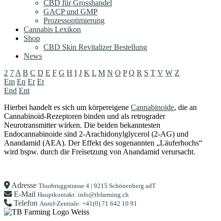
CBD für Grosshandel
GACP und GMP
Prozessoptimierung
Cannabis Lexikon
Shop
CBD Skin Revitalizer Bestellung
News
2
7
A
B
C
D
E
F
G
H
I
J
K
L
M
N
O
P
Q
R
S
T
V
W
Z
Em
En
Er
Et
End
Ent
Hierbei handelt es sich um körpereigene
Cannabinoide
, die an
Cannabinoid-Rezeptoren binden und als retrograder
Neurotransmitter wirken. Die beiden bekanntesten
Endocannabinoide sind 2-Arachidonylglycerol (2-AG) und
Anandamid (AEA). Der Effekt des sogenannten „Läuferhochs“
wird bspw. durch die Freisetzung von Anandamid verursacht.
Adresse
Thurbruggstrasse 4 | 9215 Schönenberg adT
E-Mail
Hauptkontakt: info@tbfarming.ch
Telefon
Anruf-Zentrale: +41(0) 71 642 10 91