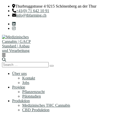
Thurbruggstrasse 4 9215 Schönenberg an der Thur
+41(0) 71 642 10 91
info@tbfarming.ch
Search
Search
for:
Über uns
Kontakt
Jobs
Projekte
Pflanzenzucht
Pilotstudien
Produktion
Medizinisches THC Cannabis
CBD Produktion