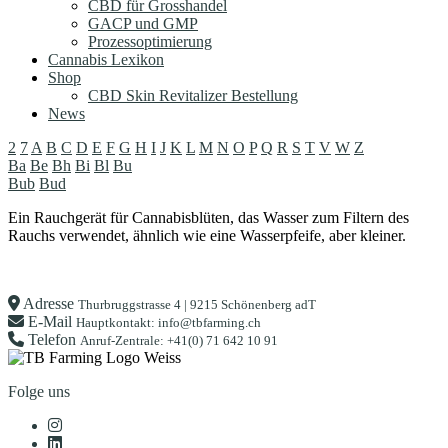
CBD für Grosshandel
GACP und GMP
Prozessoptimierung
Cannabis Lexikon
Shop
CBD Skin Revitalizer Bestellung
News
2
7
A
B
C
D
E
F
G
H
I
J
K
L
M
N
O
P
Q
R
S
T
V
W
Z
Ba
Be
Bh
Bi
Bl
Bu
Bub
Bud
Ein Rauchgerät für Cannabisblüten, das Wasser zum Filtern des
Rauchs verwendet, ähnlich wie eine Wasserpfeife, aber kleiner.
Adresse
Thurbruggstrasse 4 | 9215 Schönenberg adT
E-Mail
Hauptkontakt: info@tbfarming.ch
Telefon
Anruf-Zentrale: +41(0) 71 642 10 91
Folge uns