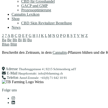
CBD für Grosshandel
GACP und GMP
Prozessoptimierung
Cannabis Lexikon
Shop
CBD Skin Revitalizer Bestellung
News
2
7
A
B
C
D
E
F
G
H
I
J
K
L
M
N
O
P
Q
R
S
T
V
W
Z
Ba
Be
Bh
Bi
Bl
Bu
Blun
Blüt
Beschreibt den Zeitraum, in dem
Cannabis
-Pflanzen blühen und die K
Adresse
Thurbruggstrasse 4 | 9215 Schönenberg adT
E-Mail
Hauptkontakt: info@tbfarming.ch
Telefon
Anruf-Zentrale: +41(0) 71 642 10 91
Folge uns