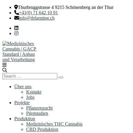
Thurbruggstrasse 4 9215 Schönenberg an der Thur
+41(0) 71 642 10 91
info@tbfarming.ch
Search
Search
for:
Über uns
Kontakt
Jobs
Projekte
Pflanzenzucht
Pilotstudien
Produktion
Medizinisches THC Cannabis
CBD Produktion