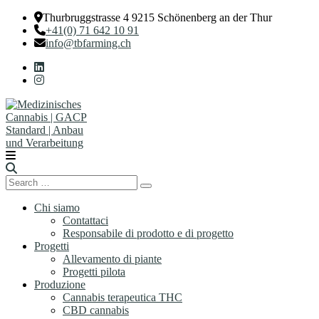
Thurbruggstrasse 4 9215 Schönenberg an der Thur
+41(0) 71 642 10 91
info@tbfarming.ch
Search
Search
for:
Chi siamo
Contattaci
Responsabile di prodotto e di progetto
Progetti
Allevamento di piante
Progetti pilota
Produzione
Cannabis terapeutica THC
CBD cannabis