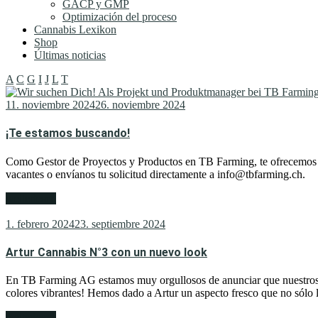
GACP y GMP
Optimización del proceso
Cannabis Lexikon
Shop
Últimas noticias
A
C
G
I
J
L
T
11. noviembre 2024
26. noviembre 2024
¡Te estamos buscando!
Como Gestor de Proyectos y Productos en TB Farming, te ofrecemos un
vacantes o envíanos tu solicitud directamente a info@tbfarming.ch.
weiterlesen
1. febrero 2024
23. septiembre 2024
Artur Cannabis N°3 con un nuevo look
En TB Farming AG estamos muy orgullosos de anunciar que nuestros 
colores vibrantes! Hemos dado a Artur un aspecto fresco que no sólo la
weiterlesen