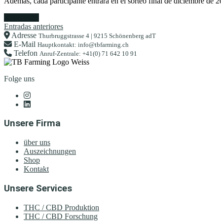
Además, cada participante entrará en el sorteo final de diciembre de 
weiterlesen
Navegación
Entradas anteriores
Adresse
Thurbruggstrasse 4 | 9215 Schönenberg adT
de
E-Mail
Hauptkontakt: info@tbfarming.ch
Telefon
entradas
Anruf-Zentrale: +41(0) 71 642 10 91
Folge uns
Unsere Firma
über uns
Auszeichnungen
Shop
Kontakt
Unsere Services
THC / CBD Produktion
THC / CBD Forschung