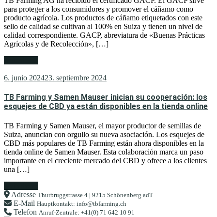
TB Farming AG ha recibido el certificado GACP. El GACP sirve
para proteger a los consumidores y promover el cáñamo como
producto agrícola. Los productos de cáñamo etiquetados con este
sello de calidad se cultivan al 100% en Suiza y tienen un nivel de
calidad correspondiente. GACP, abreviatura de «Buenas Prácticas
Agrícolas y de Recolección», […]
weiterlesen
6. junio 2024
23. septiembre 2024
TB Farming y Samen Mauser inician su cooperación: los
esquejes de CBD ya están disponibles en la tienda online
TB Farming y Samen Mauser, el mayor productor de semillas de
Suiza, anuncian con orgullo su nueva asociación. Los esquejes de
CBD más populares de TB Farming están ahora disponibles en la
tienda online de Samen Mauser. Esta colaboración marca un paso
importante en el creciente mercado del CBD y ofrece a los clientes
una […]
weiterlesen
Adresse
Thurbruggstrasse 4 | 9215 Schönenberg adT
E-Mail
Hauptkontakt: info@tbfarming.ch
Telefon
Anruf-Zentrale: +41(0) 71 642 10 91