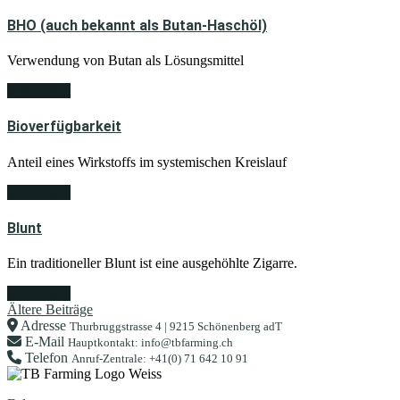
BHO (auch bekannt als Butan-Haschöl)
Verwendung von Butan als Lösungsmittel
weiterlesen
Bioverfügbarkeit
Anteil eines Wirkstoffs im systemischen Kreislauf
weiterlesen
Blunt
Ein traditioneller Blunt ist eine ausgehöhlte Zigarre.
weiterlesen
Beitragsnavigation
Ältere Beiträge
Adresse
Thurbruggstrasse 4 | 9215 Schönenberg adT
E-Mail
Hauptkontakt: info@tbfarming.ch
Telefon
Anruf-Zentrale: +41(0) 71 642 10 91