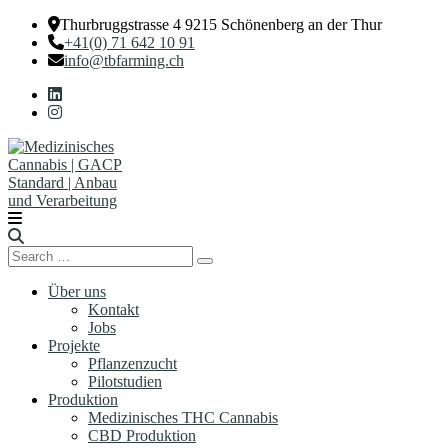
Thurbruggstrasse 4 9215 Schönenberg an der Thur
+41(0) 71 642 10 91
info@tbfarming.ch
Search
Search
for:
Über uns
Kontakt
Jobs
Projekte
Pflanzenzucht
Pilotstudien
Produktion
Medizinisches THC Cannabis
CBD Produktion