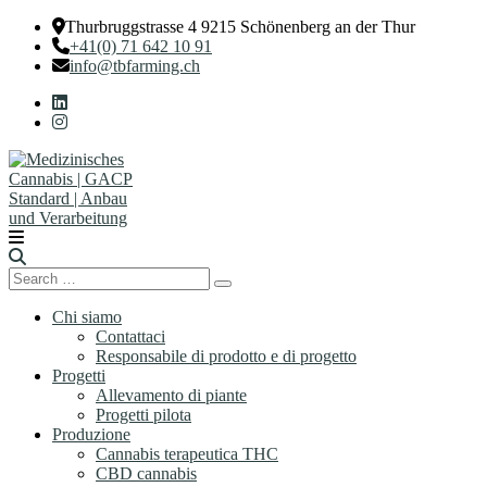
Thurbruggstrasse 4 9215 Schönenberg an der Thur
+41(0) 71 642 10 91
info@tbfarming.ch
Search
Search
for:
Chi siamo
Contattaci
Responsabile di prodotto e di progetto
Progetti
Allevamento di piante
Progetti pilota
Produzione
Cannabis terapeutica THC
CBD cannabis