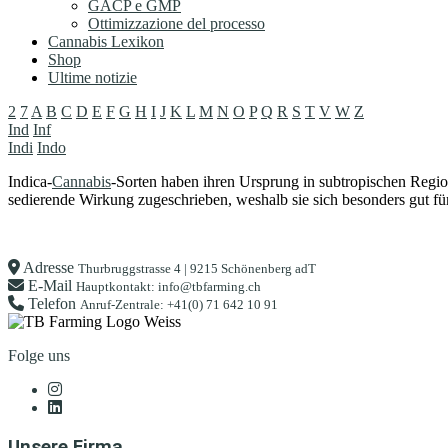
GACP e GMP
Ottimizzazione del processo
Cannabis Lexikon
Shop
Ultime notizie
2
7
A
B
C
D
E
F
G
H
I
J
K
L
M
N
O
P
Q
R
S
T
V
W
Z
Ind
Inf
Indi
Indo
Indica-
Cannabis
-Sorten haben ihren Ursprung in subtropischen Regi
sedierende Wirkung zugeschrieben, weshalb sie sich besonders gut f
Adresse
Thurbruggstrasse 4 | 9215 Schönenberg adT
E-Mail
Hauptkontakt: info@tbfarming.ch
Telefon
Anruf-Zentrale: +41(0) 71 642 10 91
Folge uns
Unsere Firma