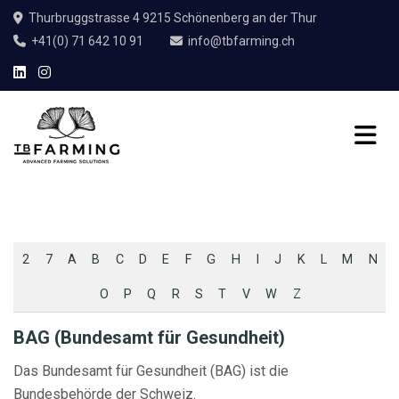
Thurbruggstrasse 4 9215 Schönenberg an der Thur
+41(0) 71 642 10 91
info@tbfarming.ch
2
7
A
B
C
D
E
F
G
H
I
J
K
L
M
N
O
P
Q
R
S
T
V
W
Z
BAG (Bundesamt für Gesundheit)
Das Bundesamt für Gesundheit (BAG) ist die
Bundesbehörde der Schweiz.