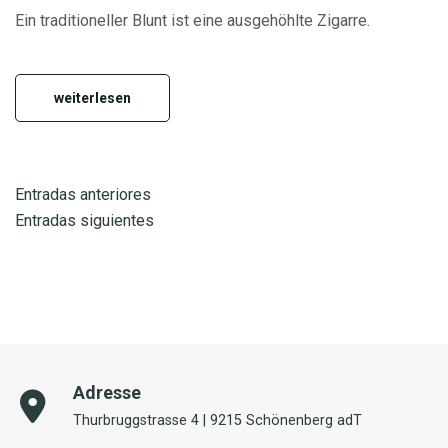
Ein traditioneller Blunt ist eine ausgehöhlte Zigarre.
weiterlesen
Navegación
Entradas anteriores
Entradas siguientes
de
entradas
Adresse
Thurbruggstrasse 4 | 9215 Schönenberg adT