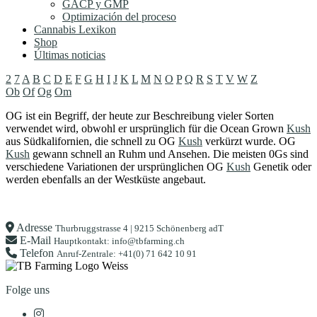
GACP y GMP
Optimización del proceso
Cannabis Lexikon
Shop
Últimas noticias
2
7
A
B
C
D
E
F
G
H
I
J
K
L
M
N
O
P
Q
R
S
T
V
W
Z
Ob
Of
Og
Om
OG ist ein Begriff, der heute zur Beschreibung vieler Sorten
verwendet wird, obwohl er ursprünglich für die Ocean Grown
Kush
aus Südkalifornien, die schnell zu OG
Kush
verkürzt wurde. OG
Kush
gewann schnell an Ruhm und Ansehen. Die meisten 0Gs sind
verschiedene Variationen der ursprünglichen OG
Kush
Genetik oder
werden ebenfalls an der Westküste angebaut.
Adresse
Thurbruggstrasse 4 | 9215 Schönenberg adT
E-Mail
Hauptkontakt: info@tbfarming.ch
Telefon
Anruf-Zentrale: +41(0) 71 642 10 91
Folge uns