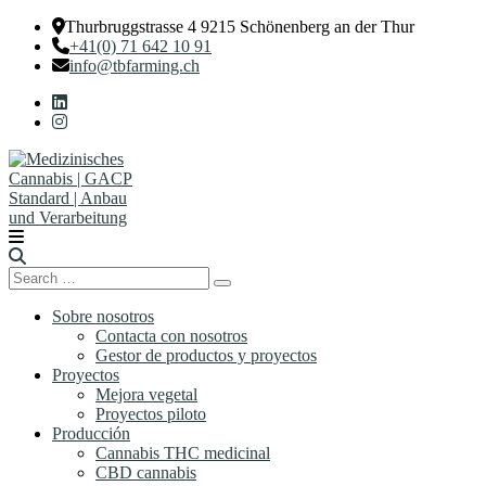
Thurbruggstrasse 4 9215 Schönenberg an der Thur
+41(0) 71 642 10 91
info@tbfarming.ch
Search
Search
for:
Sobre nosotros
Contacta con nosotros
Gestor de productos y proyectos
Proyectos
Mejora vegetal
Proyectos piloto
Producción
Cannabis THC medicinal
CBD cannabis